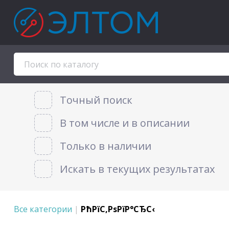
Точный поиск
В том числе и в описании
Только в наличии
Искать в текущих результатах
Все категории
|
РћРїС‚РѕРїР°СЂС‹